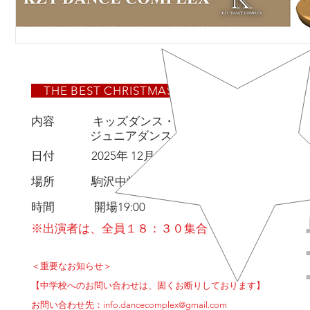
THE BEST CHRISTMAS PARTY
内容 キッズダンス・キッズ体操
ジュニアダンス・ジュニア体操の発表会
日付 2025年 12月8日 (月曜日)
駒沢中
KOMAZ
場所 駒沢中学校 格技室
時間 開場19:00
※出演者は、全員１８：３０集合
＜重要なお知らせ＞
【中学校へのお問い合わせは、固くお断りしております】
お問い合わせ先：
info.dancecomplex@gmail.com