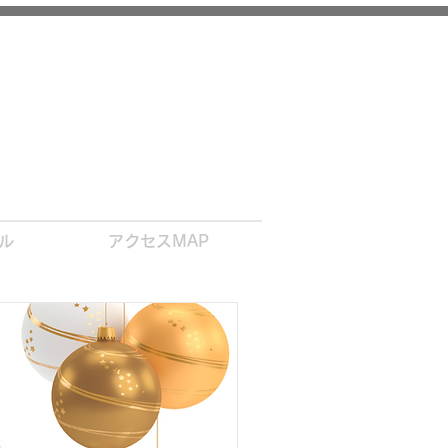
nfo.dancecomplex@gmail.com
ル
アクセスMAP