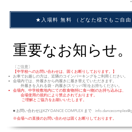
★入場料 無料 （どなた様で
重要なお知らせ。
〔ご注意〕
【中学校へのお問い合わせは、固くお断りしております。】
お車でお越しの方は、近隣のコインパーキングをご利用ください。
会場内では、外履きから内履きに履き替えていただきます。
外履きを入れる袋・内履き(スリッパ等)をお持ちください。
会場内、中学校敷地内にての飲食物(特に食べ物)のお持ち込みは、
会場使用の規約により禁止されております。
ご理解とご協力をお願いいたします。
■ お問い合わせはKZY DANCE COMPLEX まで
info.dancecomplex@
※会場への直接のお問い合わせは固くお断りしております。