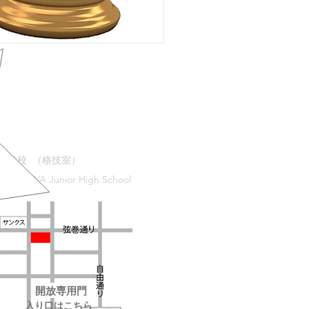
学校 （格技室）
AWA Junior High School
開放専用門
入り口はこちら