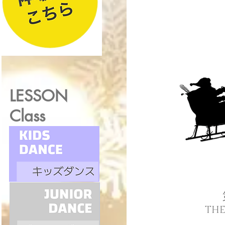
LESSON
Class
THE