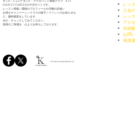
キッズ・ジュニア
ダン
ス・アクロバット
体操クラブ KZY
レッ
DANCE COMPLEXの
WEBサイトです。
レッスン情
報／
講師のプロフィールや活動
の詳細／
入会
お得なキャンペーン／クラスの
様子／イベントのお知らせな
レッ
ど、
随時更新をしています。
ぜひ、チェック
してみてください。
アクセ
皆様のご来場を、
心よりお
待ちしております。
未経
お問
保護
info.dancecomplex@gmail.com