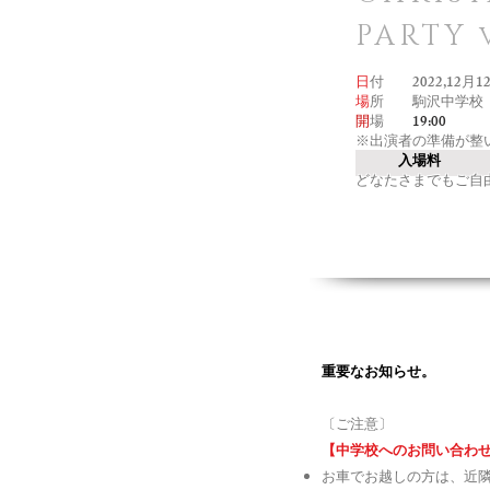
PARTY 
日
付 2022,12月1
場
所 駒沢中学校
開
場
19:00
※出演者の準備が整
入場料
どなたさまでもご自
重要なお知らせ。
〔ご注意〕
【中学校へのお問い合わ
お車でお越しの方は、近